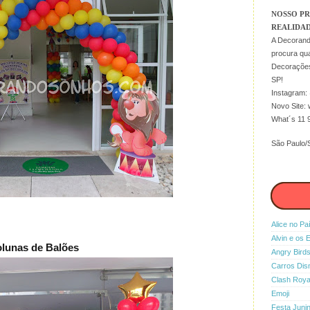
NOSSO PR
REALIDADE
A Decorand
procura qua
Decorações
SP!
Instagram:
Novo Site:
What´s 11 
São Paulo/S
Alice no Pa
Alvin e os 
lunas de Balões
Angry Bird
Carros Dis
Clash Roya
Emoji
Festa Juni