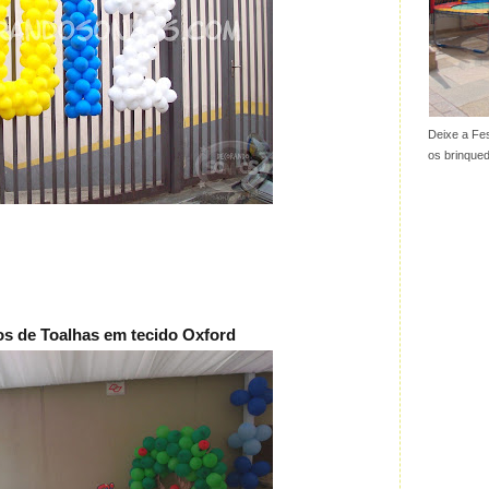
Deixe a Fes
os brinque
s de Toalhas em tecido Oxford