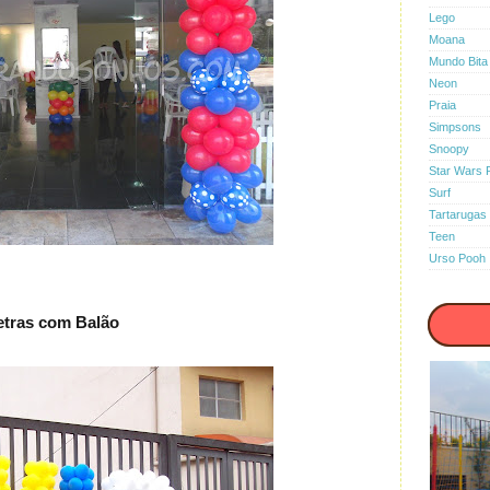
Lego
Moana
Mundo Bita
Neon
Praia
Simpsons
Snoopy
Star Wars 
Surf
Tartarugas 
Teen
Urso Pooh
etras com Balão