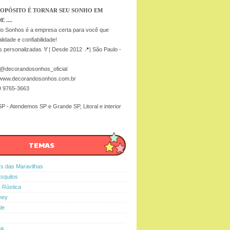
OPÓSITO É TORNAR SEU SONHO EM
 ....
o Sonhos é a empresa certa para você que
lidade e confiabilidade!
 personalizadas 🏅| Desde 2012 📍| São Paulo -
 @decorandosonhos_oficial
 www.decorandosonhos.com.br
9 9765-3663
P - Atendemos SP e Grande SP, Litoral e interior
TEMAS
ís das Maravilhas
Esquilos
s Rústica
ney
le
na