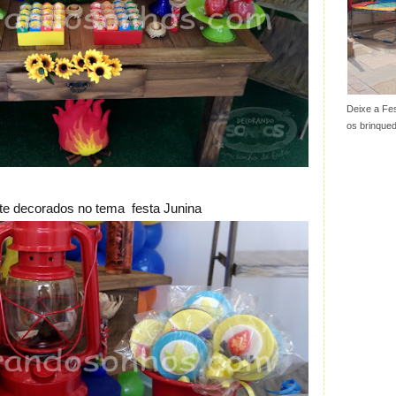
Deixe a Fes
os brinque
ate decorados no tema festa Junina