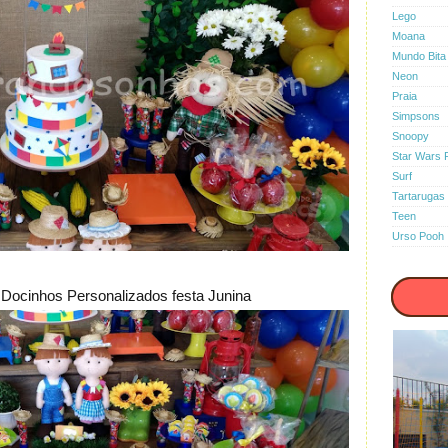
Lego
Moana
Mundo Bita
Neon
Praia
Simpsons
Snoopy
Star Wars 
Surf
Tartarugas 
Teen
Urso Pooh
e Docinhos Personalizados festa Junina