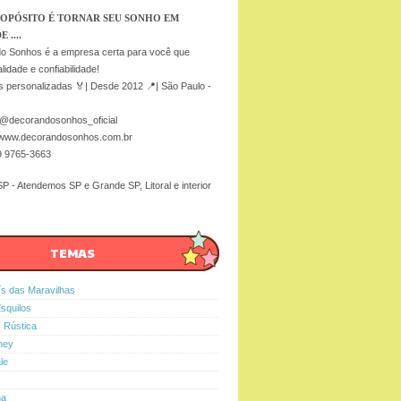
OPÓSITO É TORNAR SEU SONHO EM
 ....
o Sonhos é a empresa certa para você que
lidade e confiabilidade!
 personalizadas 🏅| Desde 2012 📍| São Paulo -
 @decorandosonhos_oficial
 www.decorandosonhos.com.br
9 9765-3663
P - Atendemos SP e Grande SP, Litoral e interior
TEMAS
ís das Maravilhas
Esquilos
s Rústica
ney
le
na