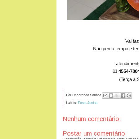
Vai fa
Não perca tempo e te
atendimen
11 4554-780
(Terça a 
Por
Decorando Sonhos
Labels:
Festa Junina
Nenhum comentário:
Postar um comentário
Observação: somente um membro deste blog pode