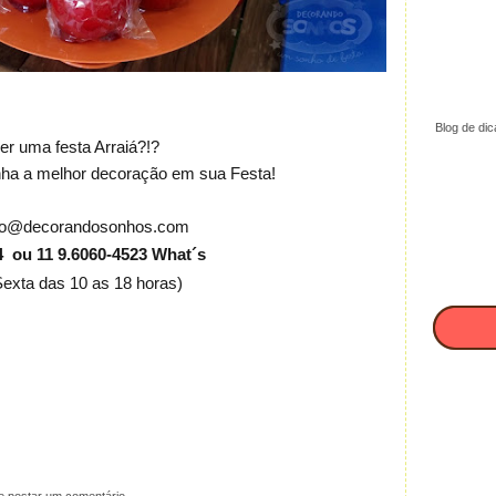
Blog de dic
zer uma festa Arraiá?!?
nha a melhor decoração em sua Festa!
to@decorandosonhos.com
4
ou 11 9.6060-4523 What´s
Sexta das 10 as 18 horas)
 postar um comentário.