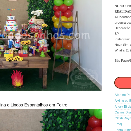
NOSSO PR
REALIDADE
A Decorand
procura qua
Decorações
SP!
Instagram:
Novo Site:
What´s 11 
São Paulo/S
Alice no Pa
Alvin e os 
ina e Lindos Espantalhos em Feltro
Angry Bird
Carros Dis
Clash Roya
Emoji
Festa Juni